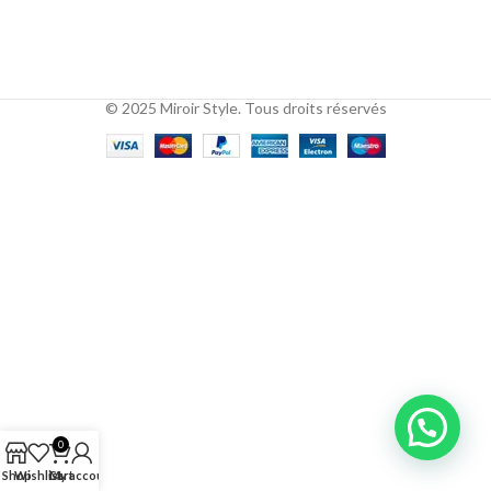
© 2025 Miroir Style. Tous droits réservés
0
Shop
Wishlist
Cart
My account