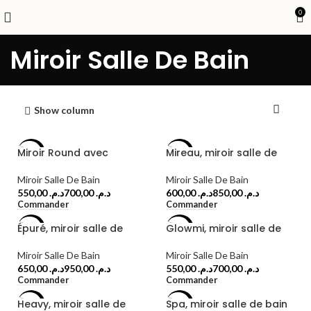
0
Miroir Salle De Bain
Show column
Miroir Round avec
Mireau, miroir salle de
-27%
-29%
bouton tactile
bain
Miroir Salle De Bain
Miroir Salle De Bain
د.م.
د.م.
د.م.
د.م.
Commander
Commander
Épuré, miroir salle de
Glowmi, miroir salle de
-24%
-21%
bain
bain
Miroir Salle De Bain
Miroir Salle De Bain
د.م.
د.م.
د.م.
د.م.
Commander
Commander
Heavy, miroir salle de
Spa, miroir salle de bain
-21%
-20%