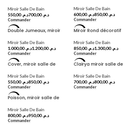
bain
Miroir Salle De Bain
Miroir Salle De Bain
د.م.
د.م.
د.م.
د.م.
Commander
Commander
Double Jumeaux, miroir
Miroir Rond décoratif
-23%
-19%
salle de bain
salle de bain
Miroir Salle De Bain
Miroir Salle De Bain
د.م.
د.م.
د.م.
د.م.
Commander
Commander
Cover, miroir salle de
Clairya miroir salle de
-24%
-24%
bain
bain
Miroir Salle De Bain
Miroir Salle De Bain
د.م.
د.م.
د.م.
د.م.
Commander
Commander
Poisson, miroir salle de
-21%
bain
Miroir Salle De Bain
د.م.
د.م.
Commander